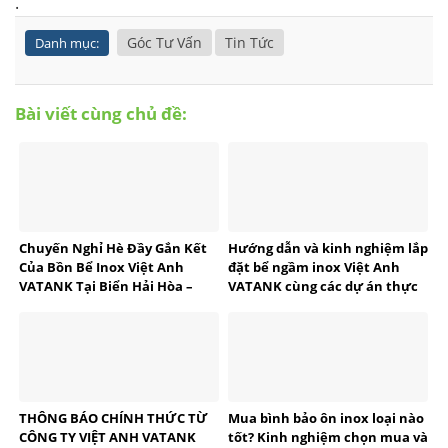
.
Góc Tư Vấn
Tin Tức
Danh mục:
Bài viết cùng chủ đề:
Chuyến Nghỉ Hè Đầy Gắn Kết
Hướng dẫn và kinh nghiệm lắp
Của Bồn Bể Inox Việt Anh
đặt bể ngầm inox Việt Anh
VATANK Tại Biển Hải Hòa –
VATANK cùng các dự án thực
Thanh Hóa
tế
THÔNG BÁO CHÍNH THỨC TỪ
Mua bình bảo ôn inox loại nào
CÔNG TY VIỆT ANH VATANK
tốt? Kinh nghiệm chọn mua và