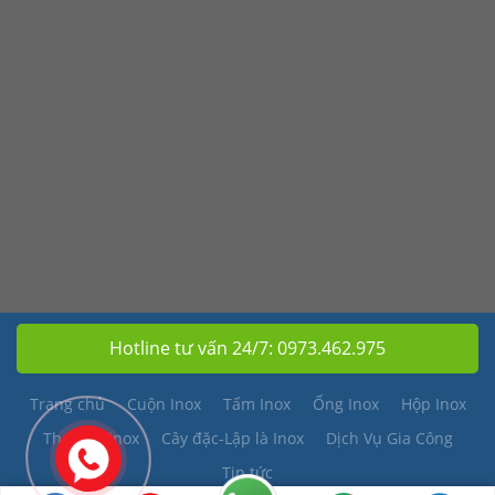
Hotline tư vấn 24/7:
0973.462.975
Trang chủ
Cuộn Inox
Tấm Inox
Ống Inox
Hộp Inox
Thanh V inox
Cây đặc-Lập là Inox
Dịch Vụ Gia Công
Tin tức