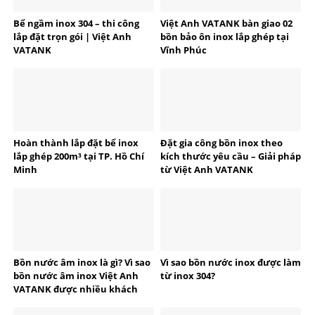
Bể ngầm inox 304 – thi công
Việt Anh VATANK bàn giao 02
lắp đặt trọn gói | Việt Anh
bồn bảo ôn inox lắp ghép tại
VATANK
Vĩnh Phúc
Hoàn thành lắp đặt bể inox
Đặt gia công bồn inox theo
lắp ghép 200m³ tại TP. Hồ Chí
kích thước yêu cầu – Giải pháp
Minh
từ Việt Anh VATANK
Bồn nước âm inox là gì? Vì sao
Vì sao bồn nước inox được làm
bồn nước âm inox Việt Anh
từ inox 304?
VATANK được nhiều khách
hàng tin dùng?