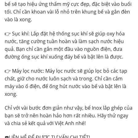
bể sẽ tạo hiệu ứng thẩm mỹ cực đẹp, đặc biệt vào buổi
tối. Chỉ cần khoan vài lỗ nhỏ trên khung bể và gắn đèn
vào là xong.
👉 Sục khí: Lắp đặt hệ thống sục khí sẽ giúp oxy hóa
nước, tăng cường tuần hoàn và làm sạch nước hiệu
quả. Bạn chỉ cần gắn một đầu vào nguồn điện, đưa
đường ống sục khí xuống đáy bể và bật lên là được.
👉 Máy lọc nước: Máy lọc nước sẽ giúp lọc bỏ các tạp
chất, giữ cho nước luôn sạch và trong. Chỉ cần cắm
máy vào ổ điện, để ống hút nước vào bể và bật lên là
xong.
Chỉ với vài bước đơn giản như vậy, bể Inox lắp ghép của
bạn sẽ trở nên hoàn hảo hơn rất nhiều. Hãy thử ngay
và chia sẻ kết quả với Việt Anh nhé!
☎️LIÊN HỆ ĐỂ ĐƯỢC TƯ VẤN CHI TIẾT!