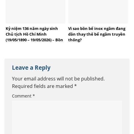
Kỷ niệm 136 năm ngày sinh
Vì sao bồn bể inox ngầm đang
Chủ tịch Hồ Chí Minh
dần thay thế bể ngầm truyền
(19/05/1890 – 19/05/2026) – Bồn
thống?
bể Inox Việt Anh tự hào
thương hiệu Việt
Leave a Reply
Your email address will not be published.
Required fields are marked
*
Comment
*