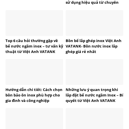
sử dụng hiệu quả từ chuyên
gia VATANK
Top 6 câu hỏi thường gặp về
Bồn bể lắp ghép inox Việt Anh
bể nước ngầm inox – tư vấn kỹ
VATANK- Bồn nước inox lắp
thuật từ Việt Anh VATANK
ghép giá rẻ nhất
Hướng dẫn chi tiết: Cách chọn
Những lưu ý quan trọng khi
bồn bảo ôn inox phù hợp cho
lắp đặt bể nước ngầm Inox – Bí
gia đình và công nghiệp
quyết từ Việt Anh VATANK