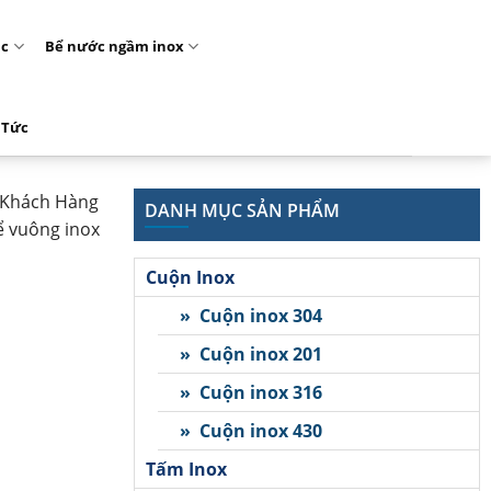
ặc
Bể nước ngầm inox
 Tức
y Khách Hàng
DANH MỤC SẢN PHẨM
ể vuông inox
Cuộn Inox
» Cuộn inox 304
» Cuộn inox 201
» Cuộn inox 316
» Cuộn inox 430
Tấm Inox