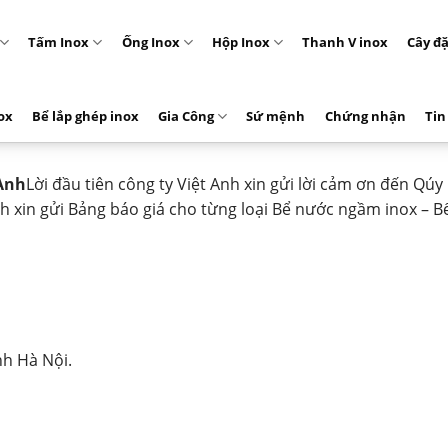
Tấm Inox
Ống Inox
Hộp Inox
Thanh V inox
Cây đ
ox
Bể lắp ghép inox
Gia Công
Sứ mệnh
Chứng nhận
Tin
 Anh
Lời đầu tiên công ty Việt Anh xin gửi lời cảm ơn đến Qú
h xin gửi Bảng báo giá cho từng loại Bể nước ngầm inox – B
nh Hà Nội.