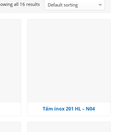
owing all 16 results
Add to
Add to
wishlist
wishlist
Tấm inox 201 HL – N04