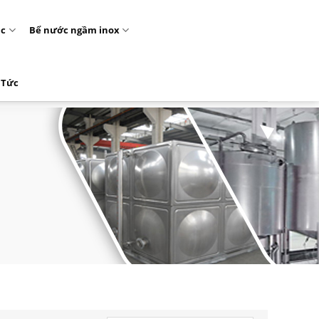
ặc
Bể nước ngầm inox
 Tức