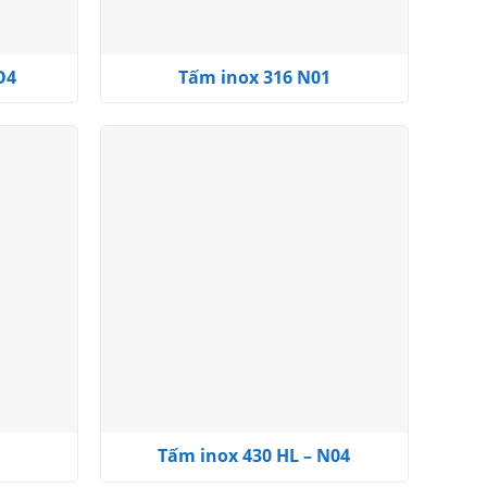
O4
Tấm inox 316 N01
Add to
Add to
wishlist
wishlist
Tấm inox 430 HL – N04