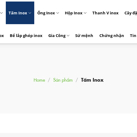
Tấm Inox
Ống Inox
Hộp Inox
Thanh V inox
Cây đ
ox
Bể lắp ghép inox
Gia Công
Sứ mệnh
Chứng nhận
Tin
Home
/
Sản phẩm
/
Tấm Inox