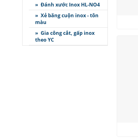
» Đánh xước Inox HL-NO4
» Xẻ băng cuộn inox - tôn
màu
» Gia công cắt, gấp inox
theo YC