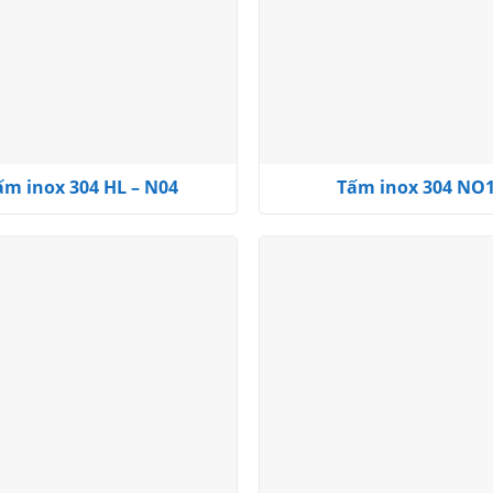
ấm inox 304 HL – N04
Tấm inox 304 NO
Add to
wishlist