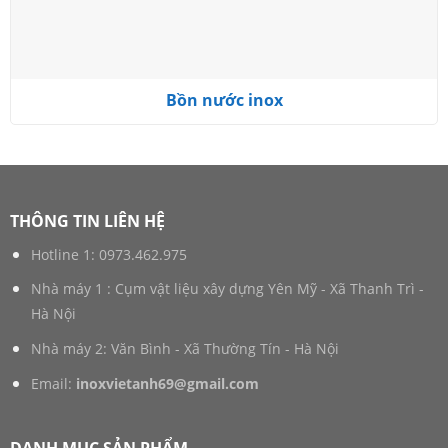
Bồn nước inox
THÔNG TIN LIÊN HỆ
Hotline 1:
0973.462.975
Nhà máy 1 : Cụm vật liệu xây dựng Yên Mỹ - Xã Thanh Trì -
Hà Nội
Nhà máy 2: Văn Bình - Xã Thường Tín - Hà Nội
Email:
inoxvietanh69@gmail.com