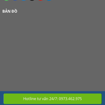
BẢN ĐỒ
Hotline tư vấn 24/7:
0973.462.975