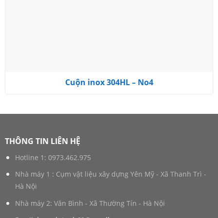
Cuộn inox 304HL – No4
THÔNG TIN LIÊN HỆ
Hotline 1:
0973.462.975
Nhà máy 1 : Cụm vật liệu xây dựng Yên Mỹ - Xã Thanh Trì -
Hà Nội
Nhà máy 2: Văn Bình - Xã Thường Tín - Hà Nội