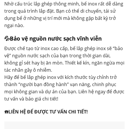
Nhờ cấu trúc lắp ghép thông minh, bể inox rất dễ dàng
trong quá trình lắp đặt. Bạn có thể di chuyển, tái sử
dụng bể ở những vị trí mới mà không gặp bất kỳ trở
ngại nào.
💦Bảo vệ nguồn nước sạch vĩnh viễn
Được chế tạo từ inox cao cấp, bể lắp ghép inox sẽ “bảo
vệ” nguồn nước sạch của bạn trong thời gian dài,
không gỉ sét hay bị ăn mòn. Thiết kế kín, ngăn ngừa mọi
tác nhân gây ô nhiễm.
Hãy để bể lắp ghép inox với kích thước tùy chỉnh trở
thành “người bạn đồng hành” vạn năng, chinh phục
mọi không gian và dự án của bạn. Liên hệ ngay để được
tư vấn và báo giá chi tiết!
☎️LIÊN HỆ ĐỂ ĐƯỢC TƯ VẤN CHI TIẾT!