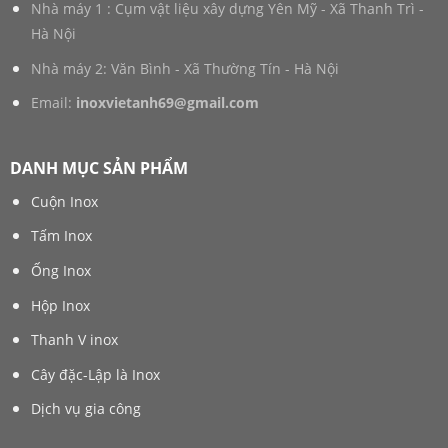
Nhà máy 1 : Cụm vật liệu xây dựng Yên Mỹ - Xã Thanh Trì -
Hà Nội
Nhà máy 2: Văn Bình - Xã Thường Tín - Hà Nội
Email:
inoxvietanh69@gmail.com
DANH MỤC SẢN PHẨM
Cuộn Inox
Tấm Inox
Ống Inox
Hộp Inox
Thanh V inox
Cây đặc-Lập là Inox
Dịch vụ gia công