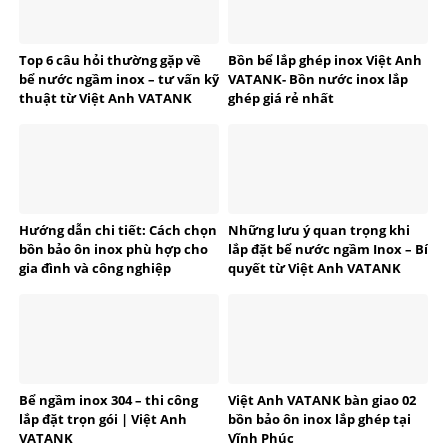
Top 6 câu hỏi thường gặp về
Bồn bể lắp ghép inox Việt Anh
bể nước ngầm inox – tư vấn kỹ
VATANK- Bồn nước inox lắp
thuật từ Việt Anh VATANK
ghép giá rẻ nhất
Hướng dẫn chi tiết: Cách chọn
Những lưu ý quan trọng khi
bồn bảo ôn inox phù hợp cho
lắp đặt bể nước ngầm Inox – Bí
gia đình và công nghiệp
quyết từ Việt Anh VATANK
Bể ngầm inox 304 – thi công
Việt Anh VATANK bàn giao 02
lắp đặt trọn gói | Việt Anh
bồn bảo ôn inox lắp ghép tại
VATANK
Vĩnh Phúc