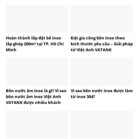
Hoàn thành lắp đặt bể inox
Đặt gia công bồn inox theo
lắp ghép 200m³ tại TP. Hồ Chí
kích thước yêu cầu – Giải pháp
Minh
từ Việt Anh VATANK
Bồn nước âm inox là gì? Vì sao
Vì sao bồn nước inox được làm
bồn nước âm inox Việt Anh
từ inox 304?
VATANK được nhiều khách
hàng tin dùng?