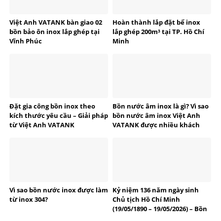
Việt Anh VATANK bàn giao 02
Hoàn thành lắp đặt bể inox
bồn bảo ôn inox lắp ghép tại
lắp ghép 200m³ tại TP. Hồ Chí
Vĩnh Phúc
Minh
Đặt gia công bồn inox theo
Bồn nước âm inox là gì? Vì sao
kích thước yêu cầu – Giải pháp
bồn nước âm inox Việt Anh
từ Việt Anh VATANK
VATANK được nhiều khách
hàng tin dùng?
Vì sao bồn nước inox được làm
Kỷ niệm 136 năm ngày sinh
từ inox 304?
Chủ tịch Hồ Chí Minh
(19/05/1890 – 19/05/2026) – Bồn
bể Inox Việt Anh tự hào