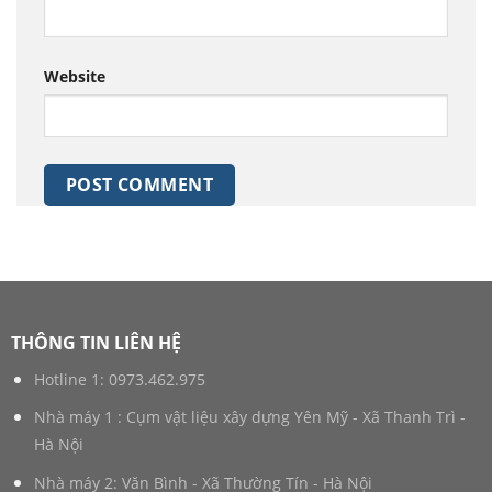
Website
THÔNG TIN LIÊN HỆ
Hotline 1:
0973.462.975
Nhà máy 1 : Cụm vật liệu xây dựng Yên Mỹ - Xã Thanh Trì -
Hà Nội
Nhà máy 2: Văn Bình - Xã Thường Tín - Hà Nội