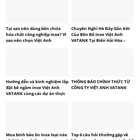
Tại sao nên dùng bồn chứa
Chuyến Nghỉ Hè Đầy Gắn Kết
hóa chất công nghiệp inox? Vì
Của Bồn Bể Inox Việt Anh
sao nên chọn Việt Anh
VATANK Tại Biển Hải Hòa –
VATANK?
Thanh Hóa
Hướng dẫn và kinh nghiệm lắp
THÔNG BÁO CHÍNH THỨC TỪ
đặt bể ngầm inox Việt Anh
CÔNG TY VIỆT ANH VATANK
VATANK cùng các dự án thực
tế
Mua bình bảo ôn inox loại nào
Top 6 câu hỏi thường gặp về