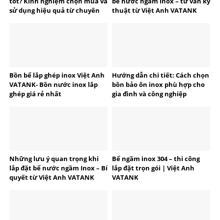
tốt? Kinh nghiệm chọn mua và
bể nước ngầm inox – tư vấn kỹ
sử dụng hiệu quả từ chuyên
thuật từ Việt Anh VATANK
gia VATANK
Bồn bể lắp ghép inox Việt Anh
Hướng dẫn chi tiết: Cách chọn
VATANK- Bồn nước inox lắp
bồn bảo ôn inox phù hợp cho
ghép giá rẻ nhất
gia đình và công nghiệp
Những lưu ý quan trọng khi
Bể ngầm inox 304 – thi công
lắp đặt bể nước ngầm Inox – Bí
lắp đặt trọn gói | Việt Anh
quyết từ Việt Anh VATANK
VATANK