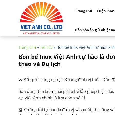
Skip
to
Trang chủ
Cuộn Inox
content
Bồn bảo ôn giữ nhiệt In
Trang chủ
»
Tin Tức
»
Bồn bể Inox Việt Anh tự hào là đ
Bồn bể Inox Việt Anh tự hào là đơn
thao và Du lịch
🔥 Đột phá công nghệ – Khẳng định vị thế – Dẫn đ
Bạn đang tìm kiếm giải pháp bể lắp ghép hiện đại, 
👉 Việt Anh chính là lựa chọn số 1!
🏆 Chúng tôi tự hào là đơn vị sản xuất, thi công 