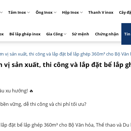
Tấm Inox
Ống Inox
Hộp Inox
Thanh V inox
Cây đ
ox
Bể lắp ghép inox
Gia Công
Sứ mệnh
Chứng nhận
Tin
ơn vị sản xuất, thi công và lắp đặt bể lắp ghép 360m³ cho Bộ Văn 
 vị sản xuất, thi công và lắp đặt bể lắp
ầu xu hướng! 🔥
bền vững, dễ thi công và chi phí tối ưu?
và lắp đặt bể lắp ghép 360m³ cho Bộ Văn hóa, Thể thao và Du