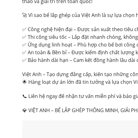
thao và giải trí trên toàn quốc!
🚀 Vì sao bể lắp ghép của Việt Anh là sự lựa chọn
✅ Công nghệ hiện đại – Được sản xuất theo tiêu c
✅ Thi công siêu tốc – Lắp đặt nhanh chóng, không t
✅ Ứng dụng linh hoạt – Phù hợp cho bể bơi công cộn
✅ An toàn & Bền bỉ – Được kiểm định chất lượng k
✅ Bảo hành dài hạn – Cam kết đồng hành lâu dài 
Việt Anh – Tạo dựng đẳng cấp, kiến tạo những côn
🌟 Hàng loạt dự án lớn đã tin tưởng và lựa chọn V
📞 Liên hệ ngay để nhận tư vấn miễn phí và báo giá
💎 VIỆT ANH – BỂ LẮP GHÉP THÔNG MINH, GIẢI P