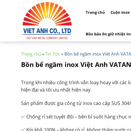
Skip
to
Trang chủ
Cuộn Inox
content
Bồn bảo ôn giữ nhiệt In
Trang chủ
»
Tin Tức
»
Bồn bể ngầm inox Việt Anh VATAN
Bồn bể ngầm inox Việt Anh VATANK
Trong khi nhiều công trình vẫn loay hoay với các
hiện đại và tối ưu nhất hiện nay.
Sản phẩm được gia công từ inox cao cấp SUS 304/
✅ Chống rỉ sét tuyệt đối – bền bỉ suốt hàng chục 
✅ Kín khít 100% – không rò rỉ, không thấm nước r