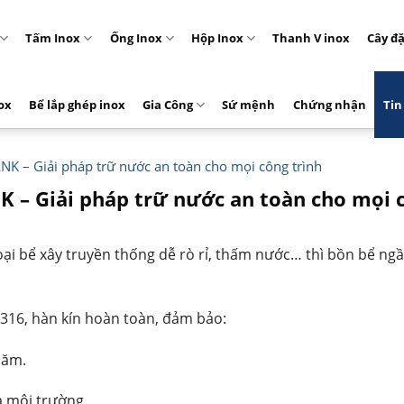
Tấm Inox
Ống Inox
Hộp Inox
Thanh V inox
Cây đ
ox
Bể lắp ghép inox
Gia Công
Sứ mệnh
Chứng nhận
Tin
K – Giải pháp trữ nước an toàn cho mọi công trình
 – Giải pháp trữ nước an toàn cho mọi c
 loại bể xây truyền thống dễ rò rỉ, thấm nước… thì bồn bể 
316, hàn kín hoàn toàn, đảm bảo:
năm.
a môi trường.