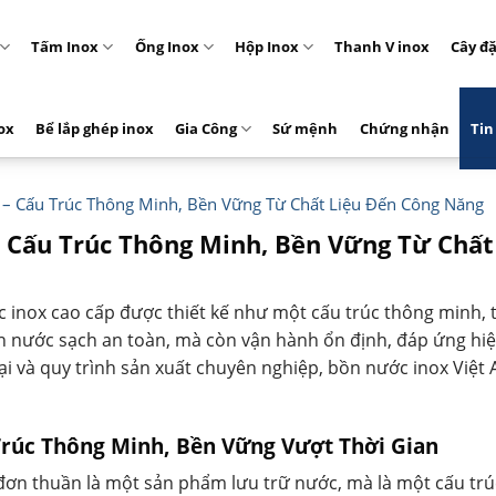
Tấm Inox
Ống Inox
Hộp Inox
Thanh V inox
Cây đ
ox
Bể lắp ghép inox
Gia Công
Sứ mệnh
Chứng nhận
Tin
– Cấu Trúc Thông Minh, Bền Vững Từ Chất Liệu Đến Công Năng
 Cấu Trúc Thông Minh, Bền Vững Từ Chất
ox cao cấp được thiết kế như một cấu trúc thông minh, tối 
 nước sạch an toàn, mà còn vận hành ổn định, đáp ứng hiệ
đại và quy trình sản xuất chuyên nghiệp, bồn nước inox Việt
rúc Thông Minh, Bền Vững Vượt Thời Gian
ơn thuần là một sản phẩm lưu trữ nước, mà là một cấu trú