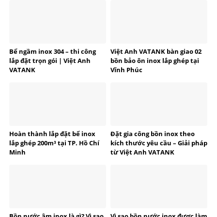
Bể ngầm inox 304 – thi công
Việt Anh VATANK bàn giao 02
lắp đặt trọn gói | Việt Anh
bồn bảo ôn inox lắp ghép tại
VATANK
Vĩnh Phúc
Hoàn thành lắp đặt bể inox
Đặt gia công bồn inox theo
lắp ghép 200m³ tại TP. Hồ Chí
kích thước yêu cầu – Giải pháp
Minh
từ Việt Anh VATANK
Bồn nước âm inox là gì? Vì sao
Vì sao bồn nước inox được làm