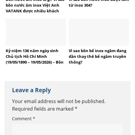
bồn nước âm inox Việt Anh
từ inox 304?
VATANK được nhiều khách
hàng tin dùng?
Kỷ niệm 136 năm ngày sinh
Vì sao bồn bể inox ngầm đang
Chủ tịch Hồ Chí Minh
dần thay thế bể ngầm truyền
(19/05/1890 – 19/05/2026) – Bồn
thống?
bể Inox Việt Anh tự hào
thương hiệu Việt
Leave a Reply
Your email address will not be published.
Required fields are marked
*
Comment
*