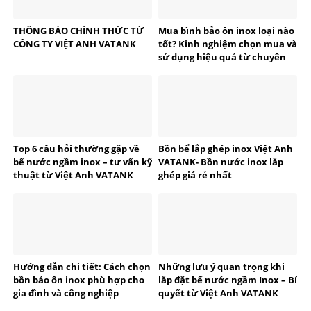
THÔNG BÁO CHÍNH THỨC TỪ
Mua bình bảo ôn inox loại nào
CÔNG TY VIỆT ANH VATANK
tốt? Kinh nghiệm chọn mua và
sử dụng hiệu quả từ chuyên
gia VATANK
Top 6 câu hỏi thường gặp về
Bồn bể lắp ghép inox Việt Anh
bể nước ngầm inox – tư vấn kỹ
VATANK- Bồn nước inox lắp
thuật từ Việt Anh VATANK
ghép giá rẻ nhất
Hướng dẫn chi tiết: Cách chọn
Những lưu ý quan trọng khi
bồn bảo ôn inox phù hợp cho
lắp đặt bể nước ngầm Inox – Bí
gia đình và công nghiệp
quyết từ Việt Anh VATANK