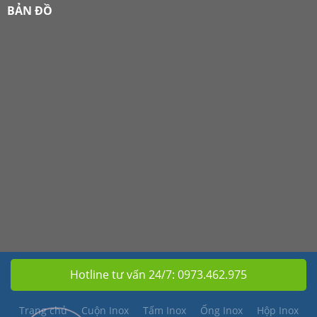
BẢN ĐỒ
Hotline tư vấn 24/7:
0973.462.975
Trang chủ
Cuộn Inox
Tấm Inox
Ống Inox
Hộp Inox