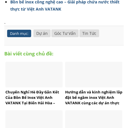
Bồn bể inox công nghệ cao – Giải pháp chứa nước thiết
thực từ Việt Anh VATANK
.
Dự án
Góc Tư Vấn
Tin Tức
Danh mục:
Bài viết cùng chủ đề:
Chuyến Nghỉ Hè Đầy Gắn Kết
Hướng dẫn và kinh nghiệm lắp
Của Bồn Bể Inox Việt Anh
đặt bể ngầm inox Việt Anh
VATANK Tại Biển Hải Hòa –
VATANK cùng các dự án thực
Thanh Hóa
tế