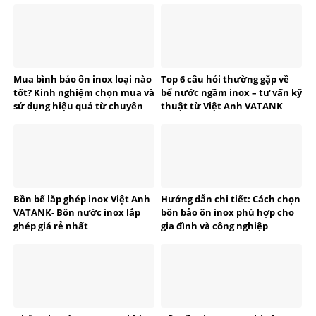
Mua bình bảo ôn inox loại nào
Top 6 câu hỏi thường gặp về
tốt? Kinh nghiệm chọn mua và
bể nước ngầm inox – tư vấn kỹ
sử dụng hiệu quả từ chuyên
thuật từ Việt Anh VATANK
gia VATANK
Bồn bể lắp ghép inox Việt Anh
Hướng dẫn chi tiết: Cách chọn
VATANK- Bồn nước inox lắp
bồn bảo ôn inox phù hợp cho
ghép giá rẻ nhất
gia đình và công nghiệp