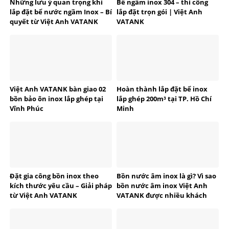
Những lưu ý quan trọng khi
Bể ngầm inox 304 – thi công
lắp đặt bể nước ngầm Inox – Bí
lắp đặt trọn gói | Việt Anh
quyết từ Việt Anh VATANK
VATANK
Việt Anh VATANK bàn giao 02
Hoàn thành lắp đặt bể inox
bồn bảo ôn inox lắp ghép tại
lắp ghép 200m³ tại TP. Hồ Chí
Vĩnh Phúc
Minh
Đặt gia công bồn inox theo
Bồn nước âm inox là gì? Vì sao
kích thước yêu cầu – Giải pháp
bồn nước âm inox Việt Anh
từ Việt Anh VATANK
VATANK được nhiều khách
hàng tin dùng?