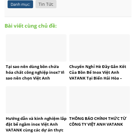
Tin Tức
Danh mục:
Bài viết cùng chủ đề:
Tại sao nên dùng bồn chứa
Chuyến Nghỉ Hè Đầy Gắn Kết
hóa chất công nghiệp inox? Vì
Của Bồn Bể Inox Việt Anh
sao nên chọn Việt Anh
VATANK Tại Biển Hải Hòa –
VATANK?
Thanh Hóa
Hướng dẫn và kinh nghiệm lắp
THÔNG BÁO CHÍNH THỨC TỪ
đặt bể ngầm inox Việt Anh
CÔNG TY VIỆT ANH VATANK
VATANK cùng các dự án thực
tế