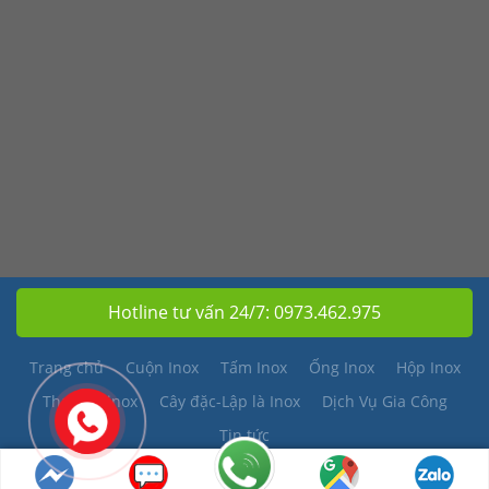
Hotline tư vấn 24/7:
0973.462.975
Trang chủ
Cuộn Inox
Tấm Inox
Ống Inox
Hộp Inox
Thanh V inox
Cây đặc-Lập là Inox
Dịch Vụ Gia Công
Tin tức
Copyright 2026 © Kim Khí Việt Anh |