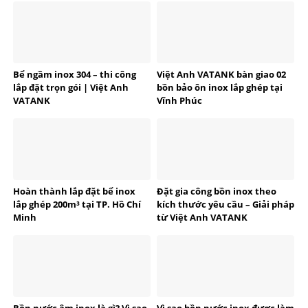
Bể ngầm inox 304 – thi công
Việt Anh VATANK bàn giao 02
lắp đặt trọn gói | Việt Anh
bồn bảo ôn inox lắp ghép tại
VATANK
Vĩnh Phúc
Hoàn thành lắp đặt bể inox
Đặt gia công bồn inox theo
lắp ghép 200m³ tại TP. Hồ Chí
kích thước yêu cầu – Giải pháp
Minh
từ Việt Anh VATANK