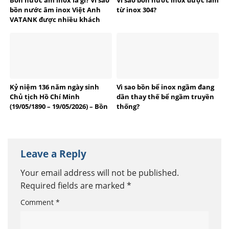
Bồn nước âm inox là gì? Vì sao
Vì sao bồn nước inox được làm
bồn nước âm inox Việt Anh
từ inox 304?
VATANK được nhiều khách
hàng tin dùng?
Kỷ niệm 136 năm ngày sinh
Vì sao bồn bể inox ngầm đang
Chủ tịch Hồ Chí Minh
dần thay thế bể ngầm truyền
(19/05/1890 – 19/05/2026) – Bồn
thống?
bể Inox Việt Anh tự hào
thương hiệu Việt
Leave a Reply
Your email address will not be published.
Required fields are marked
*
Comment
*