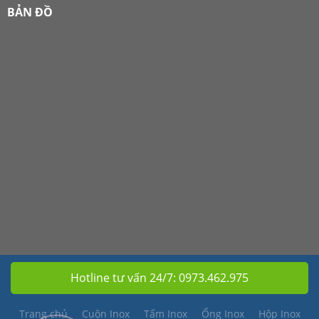
BẢN ĐỒ
Hotline tư vấn 24/7:
0973.462.975
Trang chủ
Cuộn Inox
Tấm Inox
Ống Inox
Hộp Inox