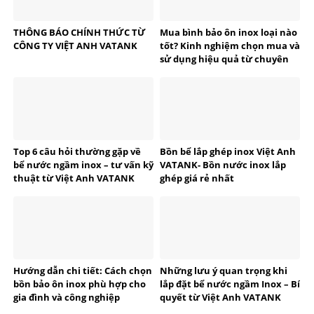
THÔNG BÁO CHÍNH THỨC TỪ
Mua bình bảo ôn inox loại nào
CÔNG TY VIỆT ANH VATANK
tốt? Kinh nghiệm chọn mua và
sử dụng hiệu quả từ chuyên
gia VATANK
Top 6 câu hỏi thường gặp về
Bồn bể lắp ghép inox Việt Anh
bể nước ngầm inox – tư vấn kỹ
VATANK- Bồn nước inox lắp
thuật từ Việt Anh VATANK
ghép giá rẻ nhất
Hướng dẫn chi tiết: Cách chọn
Những lưu ý quan trọng khi
bồn bảo ôn inox phù hợp cho
lắp đặt bể nước ngầm Inox – Bí
gia đình và công nghiệp
quyết từ Việt Anh VATANK