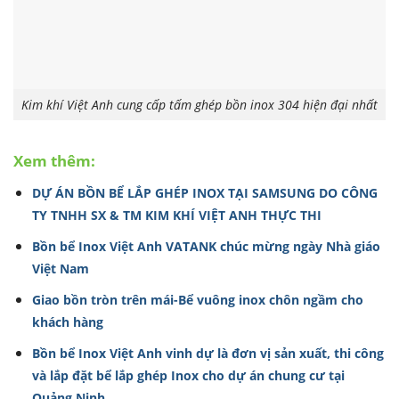
Kim khí Việt Anh cung cấp tấm ghép bồn inox 304 hiện đại nhất
Xem thêm:
DỰ ÁN BỒN BỂ LẮP GHÉP INOX TẠI SAMSUNG DO CÔNG
TY TNHH SX & TM KIM KHÍ VIỆT ANH THỰC THI
Bồn bể Inox Việt Anh VATANK chúc mừng ngày Nhà giáo
Việt Nam
Giao bồn tròn trên mái-Bể vuông inox chôn ngầm cho
khách hàng
Bồn bể Inox Việt Anh vinh dự là đơn vị sản xuất, thi công
và lắp đặt bể lắp ghép Inox cho dự án chung cư tại
Quảng Ninh