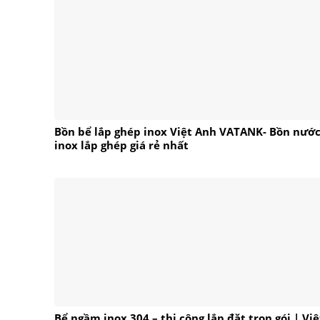
Bồn bể lắp ghép inox Việt Anh VATANK- Bồn nướ
inox lắp ghép giá rẻ nhất
Bể ngầm inox 304 – thi công lắp đặt trọn gói | Việ