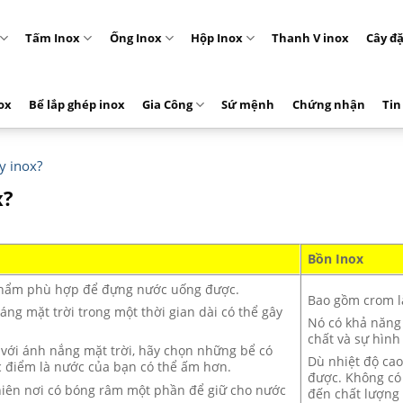
Tấm Inox
Ống Inox
Hộp Inox
Thanh V inox
Cây đ
ox
Bể lắp ghép inox
Gia Công
Sứ mệnh
Chứng nhận
Tin
y inox?
x?
Bồn Inox
phẩm phù hợp để đựng nước uống được.
Bao gồm crom l
ng mặt trời trong một thời gian dài có thể gây
Nó có khả năng 
chất và sự hình
úc với ánh nắng mặt trời, hãy chọn những bể có
Dù nhiệt độ cao
 điểm là nước của bạn có thể ấm hơn.
được. Không có 
hiên nơi có bóng râm một phần để giữ cho nước
đến chất lượng