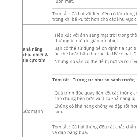
luôn mát.
Tóm tắt : Cả hai vật liệu đều có tác dụng 
trong khi bể PE tốt hơn cho các khu vực
Tiếp xúc với ánh sáng mặt trời trong th
thường bị nứt do giãn nở nhiệt.
Bạn có thể sử dụng bể ổn định tia cực 
Khả năng
ức chế hoặc hấp thụ các tia UV có hại. 
chịu nhiệt &
tia cực tím
Nhưng nó vẫn có thể dễ bị nứt và rò rỉ v
Tóm tắt : Tương tự như so sánh trước, 
Quá trình đúc quay liên kết các thùng c
cho chúng bền hơn và ít có khả năng bị
Chúng có khả năng chống va đập tốt hơn
Sức mạnh
lõm.
Tóm tắt : Cả hai thùng đều rất chắc chắ
va đập bằng búa.