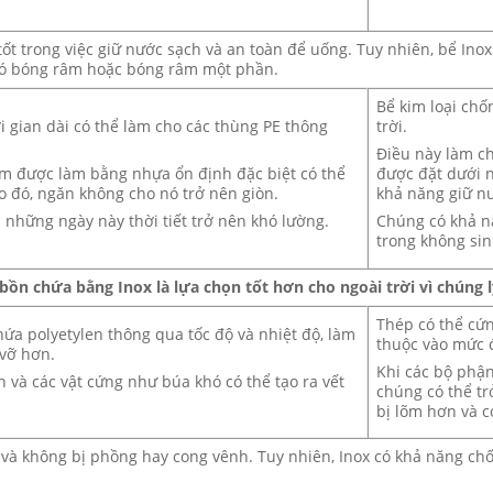
tốt trong việc giữ nước sạch và an toàn để uống. Tuy nhiên, bể Inox 
 có bóng râm hoặc bóng râm một phần.
Bể kim loại chố
ời gian dài có thể làm cho các thùng PE thông
trời.
Điều này làm c
tím được làm bằng nhựa ổn định đặc biệt có thể
được đặt dưới n
Do đó, ngăn không cho nó trở nên giòn.
khả năng giữ n
ì những ngày này thời tiết trở nên khó lường.
Chúng có khả n
trong không sin
bồn chứa bằng Inox là lựa chọn tốt hơn cho ngoài trời vì chúng
Thép có thể cứ
hứa polyetylen thông qua tốc độ và nhiệt độ, làm
thuộc vào mức 
 vỡ hơn.
Khi các bộ phận
 và các vật cứng như búa khó có thể tạo ra vết
chúng có thể tr
bị lõm hơn và c
n và không bị phồng hay cong vênh. Tuy nhiên, Inox có khả năng c