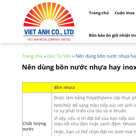
Skip
to
Trang chủ
Cuộn Inox
content
Bồn bảo ôn giữ nhiệt In
Trang chủ
»
Góc Tư Vấn
»
Nên dùng bồn nước nhựa ha
Nên dùng bồn nước nhựa hay ino
Bồn nhựa
Được làm bằng Polyethylene cấp thực 
NHƯNG! Bể sáng màu tiếp xúc với ánh sá
ra sự phát triển của tảo và vi khuẩn.
Vì vậy, nếu vị trí đặt bể của bạn tiếp x
Chất lượng
màu tối như đen hoặc xanh đậm. Nhược
nước
Hoặc, bạn có thể chọn đặt nó dưới mái 