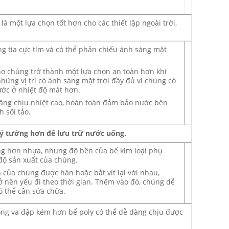
là một lựa chọn tốt hơn cho các thiết lập ngoài trời,
ng tia cực tím và có thể phản chiếu ánh sáng mặt
ho chúng trở thành một lựa chọn an toàn hơn khi
hững vị trí có ánh sáng mặt trời đầy đủ vì chúng có
ước ở nhiệt độ mát hơn.
ăng chịu nhiệt cao, hoàn toàn đảm bảo nước bên
h sôi tảo.
 lý tưởng hơn để lưu trữ nước uống.
ng hơn nhựa, nhưng độ bền của bể kim loại phụ
độ sản xuất của chúng.
 của chúng được hàn hoặc bắt vít lại với nhau,
ở nên yếu đi theo thời gian. Thêm vào đó, chúng dễ
ó thể cần sửa chữa.
hống va đập kém hơn bể poly có thể dễ dàng chịu được