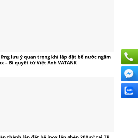
ững lưu ý quan trọng khi lắp đặt bể nước ngầm
ox – Bí quyết từ Việt Anh VATANK
àn thành lắp đặt bể inox lắp ghép 200m³ tại TP.