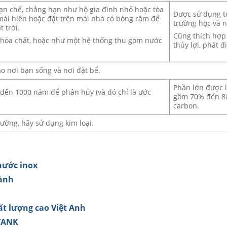
ạn chế, chẳng hạn như hộ gia đình nhỏ hoặc tòa
Được sử dụng tố
mái hiên hoặc đặt trên mái nhà có bóng râm để
trường học và 
 trời.
Cũng thích hợp
à hóa chất, hoặc như một hệ thống thu gom nước
thủy lợi, phát đi
o nơi bạn sống và nơi đặt bể.
Phần lớn được 
0 đến 1000 năm để phân hủy (và đó chỉ là ước
gồm 70% đến 80%
carbon.
rường, hãy sử dụng kim loại.
nước inox
hành
ất lượng cao Việt Anh
ATANK