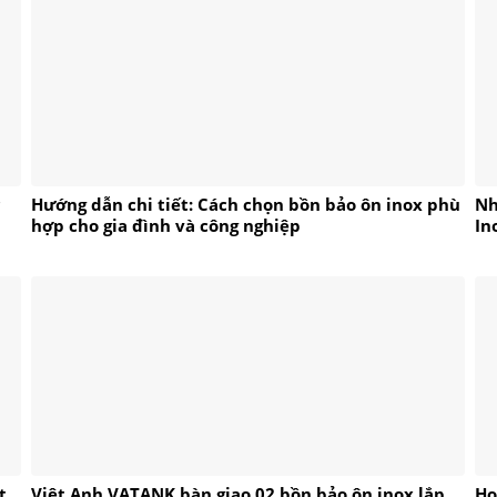
c
Hướng dẫn chi tiết: Cách chọn bồn bảo ôn inox phù
Nh
hợp cho gia đình và công nghiệp
In
t
Việt Anh VATANK bàn giao 02 bồn bảo ôn inox lắp
Ho