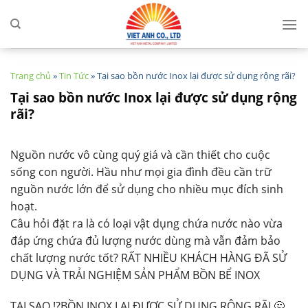
Skip
to
content
Trang chủ
»
Tin Tức
»
Tại sao bồn nước Inox lại được sử dụng rộng rãi?
Tại sao bồn nước Inox lại được sử dụng rộng
rãi?
Nguồn nước vô cùng quý giá và cần thiết cho cuộc
sống con người. Hầu như mọi gia đình đều cần trữ
nguồn nước lớn để sử dụng cho nhiều mục đích sinh
hoạt.
Câu hỏi đặt ra là có loại vật dụng chứa nước nào vừa
đáp ứng chứa đủ lượng nước dùng mà vẫn đảm bảo
chất lượng nước tốt? RẤT NHIỀU KHÁCH HÀNG ĐÃ SỬ
DỤNG VÀ TRẢI NGHIỆM SẢN PHẨM BỒN BỂ INOX
TẠI SAO ⁉️BỒN INOX LẠI ĐƯỢC SỬ DỤNG RỘNG RÃI 🤔