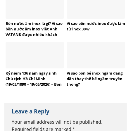
Bồn nước âm inox là gì? Vì sao
Vì sao bồn nước inox được làm
bồn nước âm inox Việt Anh
từ inox 304?
VATANK được nhiều khách
hàng tin dùng?
Kỷ niệm 136 năm ngày sinh
Vì sao bồn bể inox ngầm đang
Chủ tịch Hồ Chí Minh
dần thay thế bể ngầm truyền
(19/05/1890 – 19/05/2026) – Bồn
thống?
bể Inox Việt Anh tự hào
thương hiệu Việt
Leave a Reply
Your email address will not be published.
Required fields are marked
*