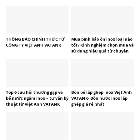
Thanh Hóa
tế
THÔNG BÁO CHÍNH THỨC TỪ
Mua bình bảo ôn inox loại nào
CÔNG TY VIỆT ANH VATANK
tốt? Kinh nghiệm chọn mua và
sử dụng hiệu quả từ chuyên
gia VATANK
Top 6 câu hỏi thường gặp về
Bồn bể lắp ghép inox Việt Anh
bể nước ngầm inox – tư vấn kỹ
VATANK- Bồn nước inox lắp
thuật từ Việt Anh VATANK
ghép giá rẻ nhất