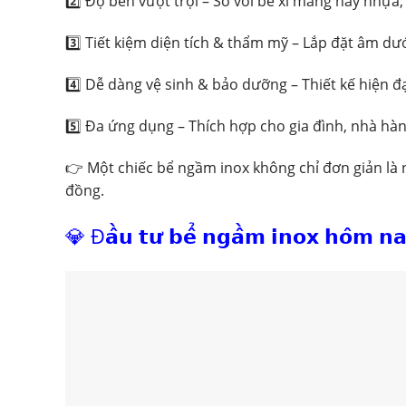
2️⃣ Độ bền vượt trội – So với bể xi măng hay nhựa,
3️⃣ Tiết kiệm diện tích & thẩm mỹ – Lắp đặt âm d
4️⃣ Dễ dàng vệ sinh & bảo dưỡng – Thiết kế hiện đạ
5️⃣ Đa ứng dụng – Thích hợp cho gia đình, nhà hà
👉 Một chiếc bể ngầm inox không chỉ đơn giản là 
đồng.
💎 Đ𝗮̂̀𝘂 𝘁𝘂̛ 𝗯𝗲̂̉ 𝗻𝗴𝗮̂̀𝗺 𝗶𝗻𝗼𝘅 𝗵𝗼̂𝗺 𝗻𝗮