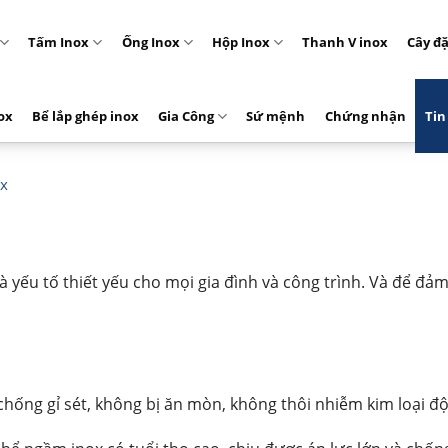
Tấm Inox
Ống Inox
Hộp Inox
Thanh V inox
Cây đ
ox
Bể lắp ghép inox
Gia Công
Sứ mệnh
Chứng nhận
Tin
ox
à yếu tố thiết yếu cho mọi gia đình và công trình. Và để đ
hống gỉ sét, không bị ăn mòn, không thôi nhiễm kim loại độ