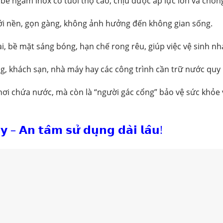
 bể ngầm inox có tuổi thọ cao, chịu được áp lực lớn và chống 
ưới nền, gọn gàng, không ảnh hưởng đến không gian sống.
i, bề mặt sáng bóng, hạn chế rong rêu, giúp việc vệ sinh nha
ng, khách sạn, nhà máy hay các công trình cần trữ nước quy
nơi chứa nước, mà còn là “người gác cổng” bảo vệ sức khỏe 
 – 𝗔𝗻 𝘁𝗮̂𝗺 𝘀𝘂̛̉ 𝗱𝘂̣𝗻𝗴 𝗱𝗮̀𝗶 𝗹𝗮̂𝘂!