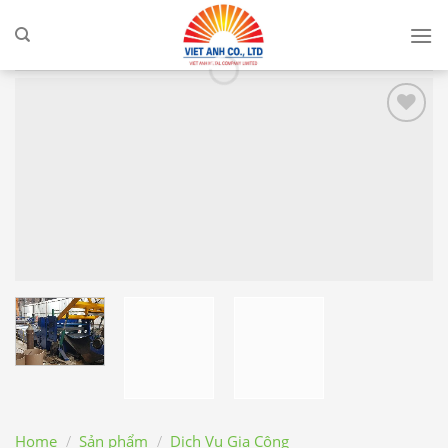
Skip
to
content
Add to
wishlist
Home
/
Sản phẩm
/
Dịch Vụ Gia Công