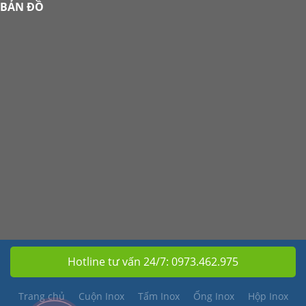
BẢN ĐỒ
Hotline tư vấn 24/7:
0973.462.975
Trang chủ
Cuộn Inox
Tấm Inox
Ống Inox
Hộp Inox