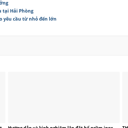
ưởng
u tại Hải Phòng
o yêu cầu từ nhỏ đến lớn
t
Hướng dẫn và kinh nghiệm lắp đặt bể ngầm inox
TH