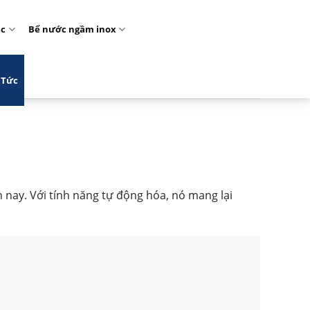
ặc
Bể nước ngầm inox
 Tức
n nay. Với tính năng tự động hóa, nó mang lại