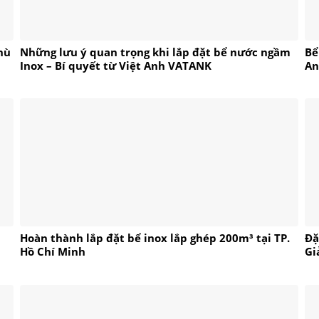
hù
Những lưu ý quan trọng khi lắp đặt bể nước ngầm
Bể
Inox – Bí quyết từ Việt Anh VATANK
An
p
Hoàn thành lắp đặt bể inox lắp ghép 200m³ tại TP.
Đặ
Hồ Chí Minh
Gi