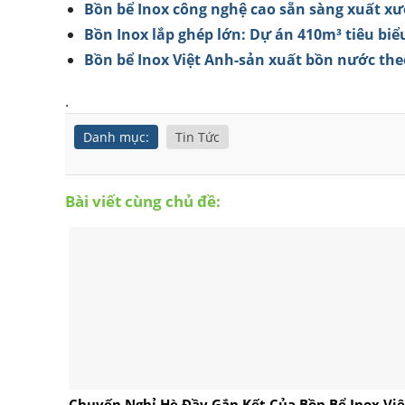
Bồn bể Inox công nghệ cao sẵn sàng xuất x
Bồn Inox lắp ghép lớn: Dự án 410m³ tiêu biể
Bồn bể Inox Việt Anh-sản xuất bồn nước the
.
Danh mục:
Tin Tức
Bài viết cùng chủ đề:
Chuyến Nghỉ Hè Đầy Gắn Kết Của Bồn Bể Inox Việ