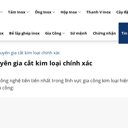
Tấm Inox
Ống Inox
Hộp Inox
Thanh V inox
Cây đ
ox
Bể lắp ghép inox
Gia Công
Sứ mệnh
Chứng nhận
Tin
yên gia cắt kim loại chính xác
ên gia cắt kim loại chính xác
g nghệ tiên tiến nhất trong lĩnh vực gia công kim loại hiệ
ủ công: